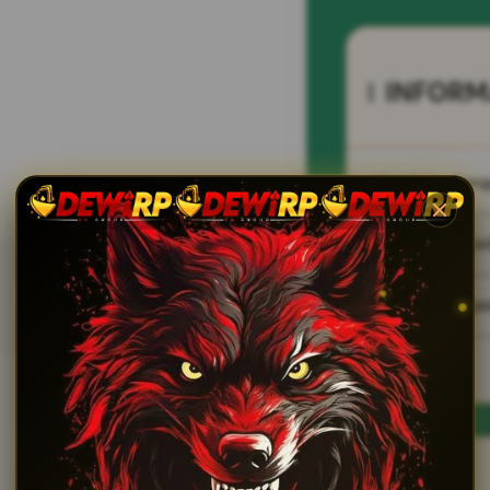
INFORM
Penilaian Pen
Minimal Depos
+4 lebih
Layanan Suppo
banyak
Platform